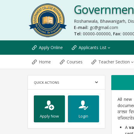
Government
Roshanwala, Bhawanigarh, Dis
E-mail:
gc@gmail.com
Tel:
00000-000000,
Fax:
0000
Apply Online
Applicants List
Home
Courses
Teacher Section
QUICK ACTIONS
All new 
document
ਕਾਲਜ ਵਿਚ
Apply Now
Login
ਰਜਿਸਟਰੇਸ਼
A
va
sent