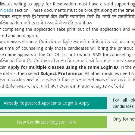
idates willing to apply for Reservation must have a valid suppor
nloads
section. These documents must be brought along at the time 
ਾਂਕਰਨ ਚਾਹੁਣ ਵਾਲੇ ਉਮੀਦਵਾਰਾਂ ਕੋਲ ਲੋੜੀਂਦੇ ਦਸਤਾਵੇਜ ਜਿਵੇਂ ਕਿ ਜਾਤੀ ਦਾ ਸਰਟੀ
ਸਲਿੰਗ ਸਮੇਂ ਇਹ ਸਾਰੇ ਦਸਤਾਵੇਜ਼ ਨਾਲ ਲੈ ਕੇ ਆਉਣੇ ਲਾਜ਼ਮੀ ਹਨ
r completing the application take print out of the application and v
ired and print again.
 ਫਾਰਮ ਆਨਲਾਈਨ ਭਰਨ ਉਪਰੰਤ ਇਸਦਾ ਪ੍ਰਿੰਟ ਲਵੋ ਅਤੇ ਸਾਰੇ ਵੇਰਵੇ ਚੈਕ ਕਰੋ, ਅਗਰ ਜ਼ਰੂਰਤ 
he time of counselling only those candidates will bring the printout
e name appears in the Cut-Off list or to whom SMS for counselling is
ਸਲਿੰਗ ਸਮੇਂ ਸਿਰਫ ਉਹ ਉਮੀਦਵਾਰ ਹੀ ਕਾਲਜ ਵਿਸ਼ ਹਾਜ਼ਰ ਹੋਣਗੇ ਜਿਨ੍ਹਾਂ ਦਾ ਨਾਮ ਕੱਟ-ਆਫ ਲ
 can
apply for multiple classes using the same Login ID
. In the
he details, then select
Subject Preference
. All other modules need NO
ਂ ਇਕ ਹੀ ਲਾਗਇਨ ਆਈ.ਡੀ. ਨਾਲ ਇਕ ਤੋਂ ਜ਼ਿਆਦਾ ਕਲਾਸਾਂ ਲਈ ਅਪਲਾਈ ਕਰ ਸਕਦੇ ਹੋ, ਇ
ਤੇ ਲੋੜੀਂਦੀ ਜਾਣਕਾਰੀ ਭਰੋ, ਬਾਕੀ ਸਾਰਾ ਫਾਰਮ ਦੋਬਾਰਾ ਭਰਨ ਦੀ ਜ਼ਰੂਰਤ ਨਹੀਂ ਹੋਵੇਗੀ
For all ol
Already Registered Applicants Login & Apply
candidates
Only for ne
New Candidates Register Here