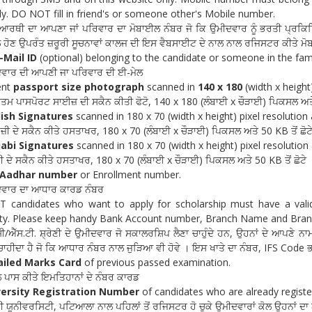
ly. DO NOT fill in friend's or someone other's Mobile number.
ਆਰਥੀ ਦਾ ਆਪਣਾ ਜਾਂ ਪਰਿਵਾਰ ਦਾ ਮੋਬਾਈਲ ਨੰਬਰ ਜੋ ਕਿ ਉਮੀਦਵਾਰ ਨੂੰ ਭਰਤੀ ਪ੍ਰਕਿਰ
 ਹੋਣ ਉਪਰੰਤ ਜ਼ਰੂਰੀ ਸੂਚਨਾਵਾਂ ਕਾਲਜ ਦੀ ਇਸ ਵੈਬਸਾਈਟ ਦੇ ਨਾਲ ਨਾਲ ਰਜਿਸਟਰ ਕੀਤੇ ਮੋਬ
-Mail ID
(optional) belonging to the candidate or someone in the fami
ਵਾਰ ਦੀ ਆਪਣੀ ਜਾ ਪਰਿਵਾਰ ਦੀ ਈ-ਮੇਲ
ent
passport size photograph
scanned in
140 x 180
(width x height
ਤਮ ਪਾਸਪੋਰਟ ਸਾਈਜ਼ ਦੀ ਸਕੈਨ ਕੀਤੀ ਫੋਟੋ, 140 x 180 (ਲੰਬਾਈ x ਚੌੜਾਈ) ਪਿਕਸਲ ਅਤੇ 
ish Signatures
scanned in 180 x 70 (width x height) pixel resolution 
ੇਜ਼ੀ ਦੇ ਸਕੈਨ ਕੀਤੇ ਹਸਤਾਖਰ, 180 x 70 (ਲੰਬਾਈ x ਚੌੜਾਈ) ਪਿਕਸਲ ਅਤੇ 50 KB ਤੋਂ ਛੋਟ
jabi Signatures
scanned in 180 x 70 (width x height) pixel resolution
ਬੀ ਦੇ ਸਕੈਨ ਕੀਤੇ ਹਸਤਾਖਰ, 180 x 70 (ਲੰਬਾਈ x ਚੌੜਾਈ) ਪਿਕਸਲ ਅਤੇ 50 KB ਤੋਂ ਛੋਟੇ
Aadhar number
or Enrollment number.
ਵਾਰ ਦਾ ਆਧਾਰ ਕਾਰਡ ਨੰਬਰ
T candidates who want to apply for scholarship must have a vali
lity. Please keep handy Bank Account number, Branch Name and Bra
ਸੀ/ਐੱਸ.ਟੀ. ਸ਼੍ਰੇਣੀ ਦੇ ਉਮੀਦਵਾਰ ਜੋ ਸਕਾਲਰਸ਼ਿਪ ਲੈਣਾ ਚਾਹੁੰਦੇ ਹਨ, ਉਹਨਾਂ ਦੇ ਆਪਣੇ ਨਾਮ
 ਚਾਹੀਦਾ ਹੈ ਜੋ ਕਿ ਆਧਾਰ ਨੰਬਰ ਨਾਲ ਜੁੜਿਆ ਵੀ ਹੋਵੇ । ਇਸ ਖਾਤੇ ਦਾ ਨੰਬਰ, IFS Code 
ailed Marks Card
of previous passed examination.
ੇ ਪਾਸ ਕੀਤੇ ਇਮਤਿਹਾਨਾਂ ਦੇ ਨੰਬਰ ਕਾਰਡ
versity Registration Number
of candidates who are already register
ਬੀ ਯੂਨੀਵਰਸਿਟੀ, ਪਟਿਆਲਾ ਨਾਲ ਪਹਿਲਾਂ ਤੋਂ ਰਜਿਸਟਰ ਹੋ ਚੁਕੇ ਉਮੀਦਵਾਰਾਂ ਕੋਲ ਉਹਨਾਂ 