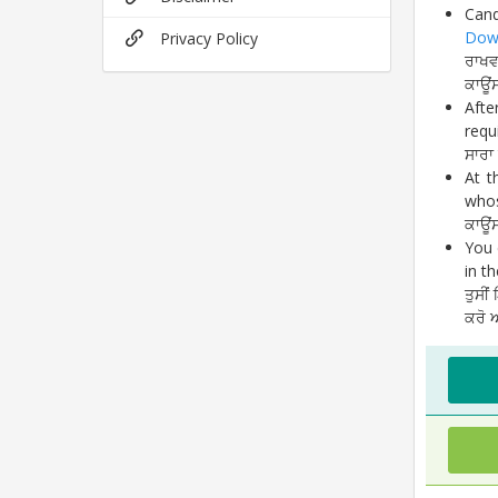
Cand
Dow
Privacy Policy
ਰਾਖਵ
ਕਾਊਂ
Afte
requ
ਸਾਰਾ
At t
whos
ਕਾਊਂ
You
in t
ਤੁਸੀ
ਕਰੋ ਅ