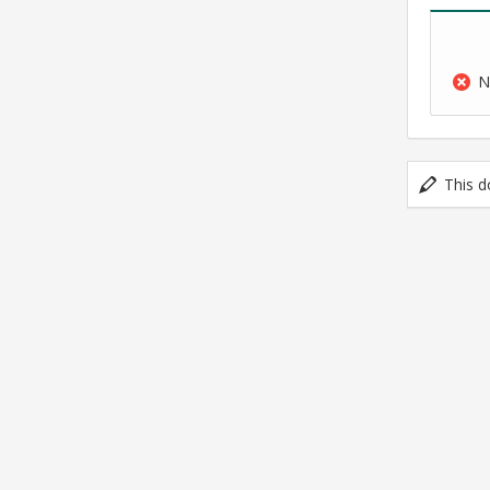
N
This d