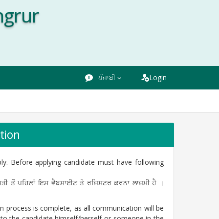
ngrur
ਪੰਜਾਬੀ
Login
tion
ply. Before applying candidate must have following
ਿਤੀ ਤੋਂ ਪਹਿਲਾਂ ਇਸ ਵੈਬਸਾਈਟ ਤੇ ਰਜਿਸਟਰ ਕਰਨਾ ਲਾਜ਼ਮੀ ਹੈ ।
ion process is complete, as all communication will be
to the candidate himself/herself or someone in the