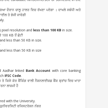
ਿਆ ਦੌਰਾਨ ਚਾਲੂ ਹਾਲਤ ਵਿਚ ਰੱਖਣਾ ਪਏਗਾ । ਦਾਖਲੇ ਸਬੰਧੀ ਅਤੇ
ਾਈਲ ਤੇ ਭੇਜੀ ਜਾਵੇਗੀ
ly.
) pixel resolution and
less than 100 KB
in size.
100 KB ਤੋਂ ਛੋਟੀ
and less than 50 KB in size.
ੇ
 and less than 50 KB in size
d Aadhar linked
Bank Account
with core banking
nch
IFSC Code
.
 ਤੇ ਕਿਸੇ ਕੋਰ ਬੈਂਕਿੰਗ ਵਾਲੀ ਨੈਸ਼ਨਲਾਈਜ਼ਡ ਬੈਂਕ ਬ੍ਰਾਂਚ ਵਿਚ ਖਾਤਾ
ਭਰਨਾ ਲਾਜ਼ਮੀ ਹੈ
ed with the University.
ਦਾ ਯੂਨੀਵਰਸਿਟੀ ਰਜਿਸਟਰੇਸ਼ਨ ਨੰਬਰ