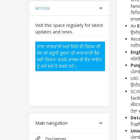
fami
NOTICES
ਵਿਦਿ
ਦਾਖਲ
Visit this space regularly for latest
An
E
updates and news.
ਉਮੀਦ
Rec
ਨਵੀਨ
ਤਾਜਾ ਜਾਣਕਾਰੀ ਅਤੇ ਕਿਸੇ ਵੀ ਕਿਸਮ ਦੀ
Engl
ਸੋਧ ਜਾਂ ਜ਼ਰੂਰੀ ਸੂਚਨਾ ਦੀ ਜਾਣਾਕਾਰੀ ਲੈਣ
ਅੰਗਰ
ਲਈ ਕਿਰਪਾ ਕਰਕੇ ਕਾਲਜ ਦੀ ਵੈਬ ਸਾਇਟ
Pun
ਨੂੰ ਸਮੇਂ ਸਮੇਂ ਤੇ ਦੇਖਦੇ ਰਹੋ।
ਪੰਜਾ
UID
ਉਮੀਦ
SC/S
faci
ਐੱਸ.
ਹੋਣਾ
Det
Main navigation
ਪਿਛਲ
Uni
ਪੰਜਾ
Disclaimer