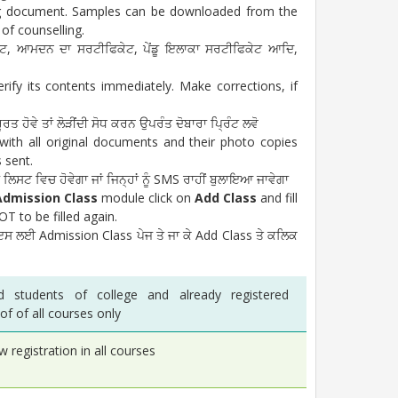
ting document. Samples can be downloaded from the
of counselling.
ਫਿਕੇਟ, ਆਮਦਨ ਦਾ ਸਰਟੀਫਿਕੇਟ, ਪੇਂਡੂ ਇਲਾਕਾ ਸਰਟੀਫਿਕੇਟ ਆਦਿ,
erify its contents immediately. Make corrections, if
ਹੋਵੇ ਤਾਂ ਲੋੜੀਂਦੀ ਸੋਧ ਕਰਨ ਉਪਰੰਤ ਦੋਬਾਰਾ ਪ੍ਰਿੰਟ ਲਵੋ
 with all original documents and their photo copies
 sent.
ਿਸਟ ਵਿਚ ਹੋਵੇਗਾ ਜਾਂ ਜਿਨ੍ਹਾਂ ਨੂੰ SMS ਰਾਹੀਂ ਬੁਲਾਇਆ ਜਾਵੇਗਾ
Admission Class
module click on
Add Class
and fill
T to be filled again.
ਸ ਲਈ Admission Class ਪੇਜ ਤੇ ਜਾ ਕੇ Add Class ਤੇ ਕਲਿਕ
d students of college and already registered
 of
of all courses only
w registration in
all courses